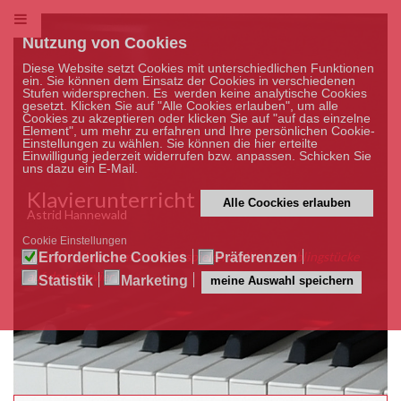
Nutzung von Cookies
Diese Website setzt Cookies mit unterschiedlichen Funktionen
ein. Sie können dem Einsatz der Cookies in verschiedenen
Stufen widersprechen. Es werden keine analytische Cookies
gesetzt. Klicken Sie auf "Alle Cookies erlauben", um alle
Cookies zu akzeptieren oder klicken Sie auf "auf das einzelne
Element", um mehr zu erfahren und Ihre persönlichen Cookie-
Einstellungen zu wählen. Sie können die hier erteilte
Einwilligung jederzeit widerrufen bzw. anpassen. Schicken Sie
uns dazu ein E-Mail.
Klavierunterricht
Alle Coockies erlauben
Astrid Hannewald
Cookie Einstellungen
Was ich schon immer einmal spielen wollte…, Lieblingstücke
Erforderliche Cookies
Präferenzen
auf dem Klavier
Statistik
Marketing
meine Auswahl speichern